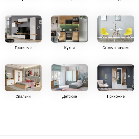
Контакты
Отзывы
Гостиные
Кухни
Столы и стулья
Гостиные
Кухни
Столы и стулья
Cпальни
Детские
Прихожие
Cпальни
Детские
Прихожие