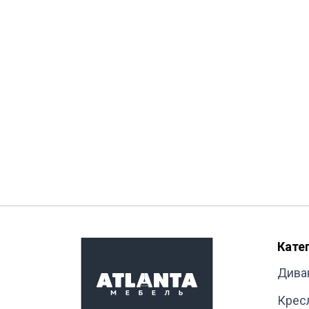
Кате
Дива
Крес