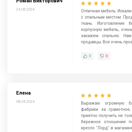
Роман Викторович
24.08.2024
Отличная мебель. Искали 
с спальным местом. Про
ткань. Изготовление 
корпусную мебель, очен
закажем спальню. Нам
продавцы. Все очень про
0
0
Елена
08.04.2024
Выражаю огромную бл
фабрики за грамотное,
приятно получить не тол
бережное отношение по
кресло "Лорд" в магазин