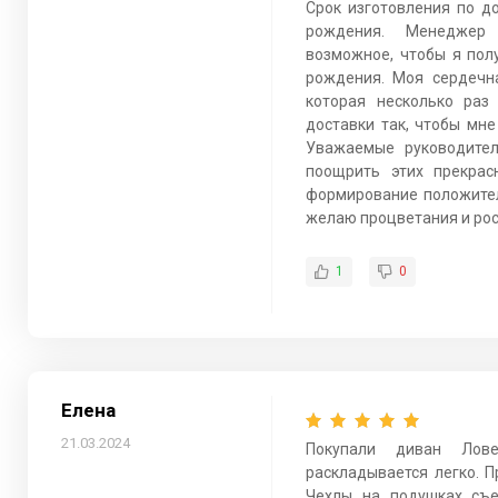
Срок изготовления по до
рождения. Менеджер
возможное, чтобы я пол
рождения. Моя сердечн
которая несколько раз
доставки так, чтобы мн
Уважаемые руководител
поощрить этих прекрас
формирование положител
желаю процветания и рос
1
0
Елена
21.03.2024
Покупали диван Лове
раскладывается легко. 
Чехлы на подушках съе