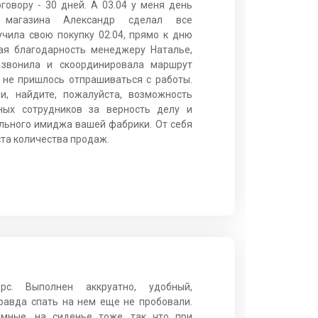
говору - 30 дней. А 03.04 у меня день
 магазина Александр сделал все
учила свою покупку 02.04, прямо к дню
ая благодарность менеджеру Наталье,
 звонила и скоординировала маршрут
е не пришлось отпрашиваться с работы.
и, найдите, пожалуйста, возможность
ных сотрудников за верность делу и
ьного имиджа вашей фабрики. От себя
та количества продаж.
рс. Выполнен аккруатно, удобный,
Правда спать на нем еще не пробовали.
мные, на сиденье тоже, так что при