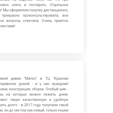
ожно снять и постирать. Отдельное
е! Мы оформляли покупку дистанционно,
прекрасно проконсультировала, все
все вопросы ответила. Очень приятно
алистами!
ямой диван "Матео" в ТЦ "Красная
 привезли домой - и у нас праздник!
кани, конструкция, сборка. Особый шик -
ки, на которых можно лежать днём.
лают такую качественную и удобную
ить долго - в 2017 году покупали такой
и, он до сих пор как новый, только кошки