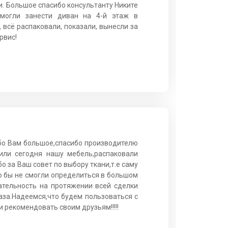
и. Большое спасибо консультанту Никите
смогли занести диван на 4-й этаж в
 всё распаковали, показали, вынесли за
рвис!
бо Вам большое,спасибо производителю
или сегодня нашу мебель,распаковали
о за Ваш совет по выбору ткани,т.е саму
о бы не смогли определиться в большом
ательность на протяжении всей сделки
аза.Надеемся,что будем пользоваться с
 рекомендовать своим друзьям!!!!!