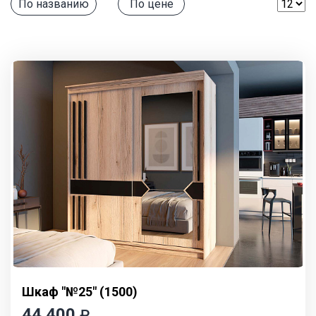
По названию
По цене
Контакты
Отзывы
Гостиные
Кухни
Столы и стулья
Cпальни
Детские
Прихожие
Шкаф "№25" (1500)
44 400
₽