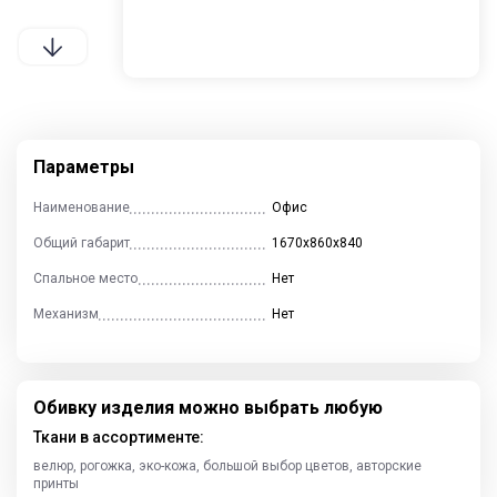
Контакты
Отзывы
Гостиные
Кухни
Столы и стулья
Параметры
Наименование
Офис
Общий габарит
1670х860х840
Cпальни
Детские
Прихожие
Спальное место
Нет
Механизм
Нет
Обивку изделия можно выбрать любую
Ткани в ассортименте:
велюр, рогожка, эко-кожа, большой выбор цветов, авторские
принты