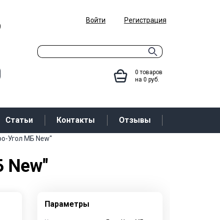
Войти
Регистрация
9
0
товаров
на
0
руб.
Статьи
Контакты
Отзывы
ро-Угол МБ New"
Б New"
Параметры