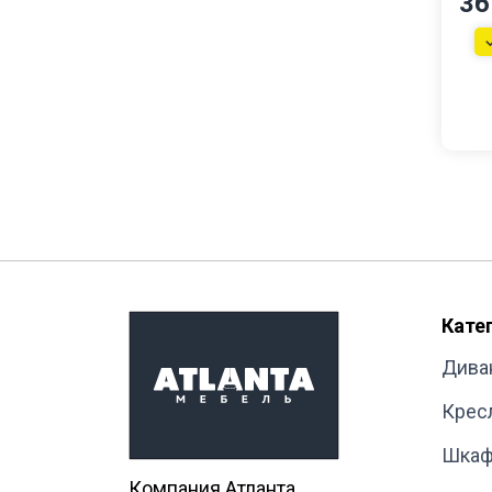
36
Кате
Дива
Крес
Шка
Компания Атланта