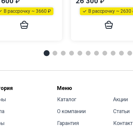
 600
26 300
₽
₽
В рассрочку ~ 3660 ₽
В рассрочку ~ 2630
гория
Меню
ны
Каталог
Акции
ла
О компании
Статьи
фы
Гарантия
Контак