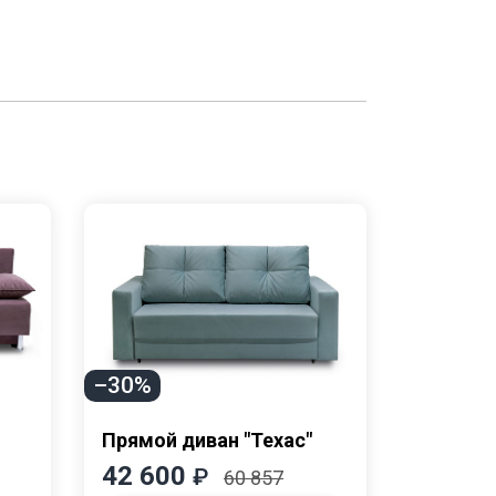
–30%
Прямой диван "Техас"
Прямой 
42 600
53 20
₽
60 857