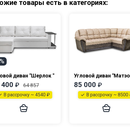
ожие товары есть в категориях:
0%
овой диван "Шерлок "
Угловой диван "Матэо
 400
85 000
₽
₽
64 857
В рассрочку ~ 4540 ₽
В рассрочку ~ 8500