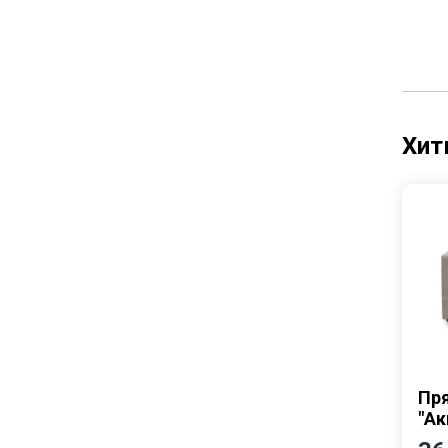
Кухни
Столы и стулья
Хит
Пр
"Ак