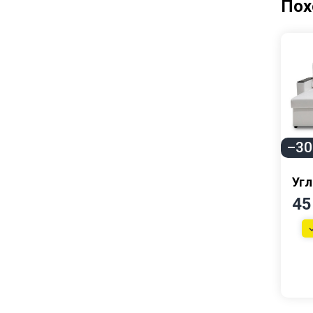
Пох
Тумбы
Детские
Детские кровати
Модульные детские
Столы письменные
–3
Угл
Прихожие
45
Обувницы
Прихожие
Мебель для кухни