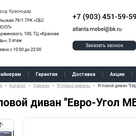
род: Краснодар
+7 (903) 451-59-5
альская 79/1 ТРК «СБС
МОЛЛ»
atlanta.mebel@bk.ru
ержинского, 100, ТЦ «Красная
ь», 3 этаж
Заказать звонок
вно с 10:00 до 22:00
зайнерам
Гарантия
Доставка
Акции
я
Каталог
Диваны
Угловые диваны
Угловой диван "Ев
ловой диван "Евро-Угол М