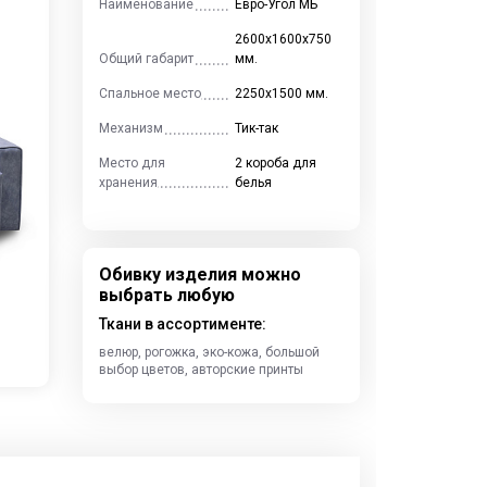
Наименование
Евро-Угол МБ
2600х1600х750
Общий габарит
мм.
Спальное место
2250х1500 мм.
Механизм
Тик-так
Место для
2 короба для
хранения
белья
Обивку изделия можно
выбрать любую
Ткани в ассортименте:
велюр, рогожка, эко-кожа, большой
выбор цветов, авторские принты