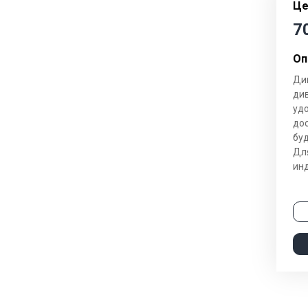
Це
Гостиные
7
Журнальные столики
Оп
Модульные системы
Ди
Стеллажи
ди
уд
Тумбы под телевизор
дос
буд
Для
Cпальни
инд
Кровати
Матрасы
Комоды
Наматрасники и топперы
Спальни модульные