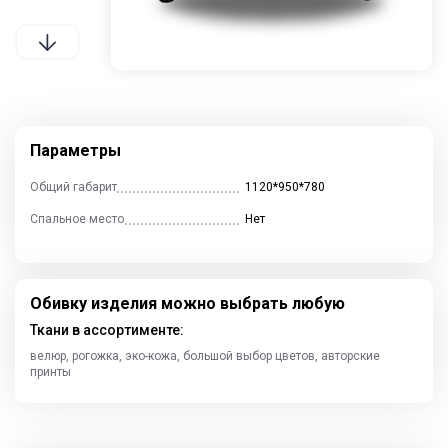
Контакты
Отзывы
Гостиные
Кухни
Столы и стулья
Параметры
Общий габарит
1120*950*780
Спальное место
Нет
Cпальни
Детские
Прихожие
Обивку изделия можно выбрать любую
Ткани в ассортименте:
велюр, рогожка, эко-кожа, большой выбор цветов, авторские
принты