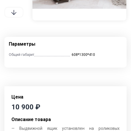
Контакты
Отзывы
Гостиные
Кухни
Столы и стулья
Параметры
Общий габарит
608*1300*410
Cпальни
Детские
Прихожие
Цена
10 900
₽
Описание товара
— Выдвижной ящик установлен на роликовых