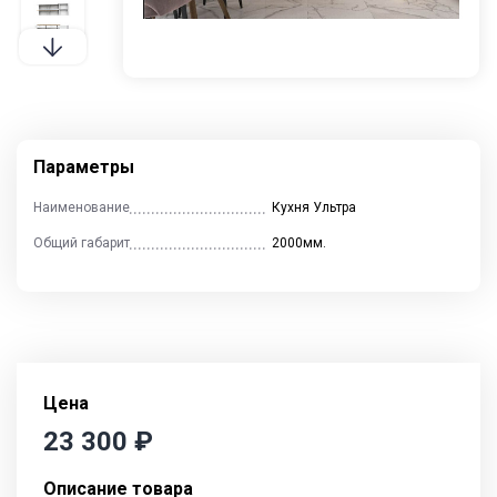
Контакты
Отзывы
Гостиные
Кухни
Столы и стулья
Параметры
Наименование
Кухня Ультра
Общий габарит
2000мм.
Cпальни
Детские
Прихожие
Цена
23 300
₽
Описание товара