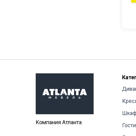
Кате
Дива
Крес
Шка
Компания Атланта
Гост