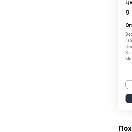
Це
Гостиные
9
Журнальные столики
Оп
Модульные системы
Вес
Стеллажи
Габ
Цве
Тумбы под телевизор
Кла
Ма
Cпальни
Кровати
Матрасы
Комоды
Наматрасники и топперы
Спальни модульные
Пох