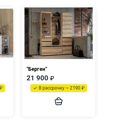
"Берген"
Прихож
21 900
33 90
₽
 ₽
В рассрочку ~ 2190 ₽
В р