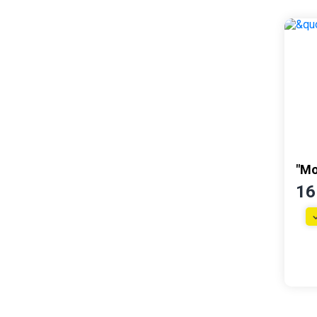
Тумбы
Детские
Детские кровати
Модульные детские
Столы письменные
"Мо
16
Прихожие
Обувницы
Прихожие
Мебель для кухни