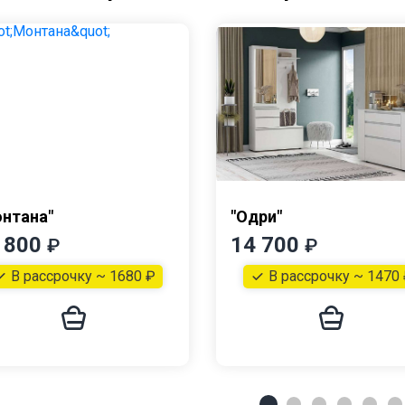
нтана"
"Одри"
 800
14 700
₽
₽
В рассрочку ~ 1680 ₽
В рассрочку ~ 1470