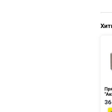
Кухни
Столы и стулья
Хит
Пр
"Ак
36