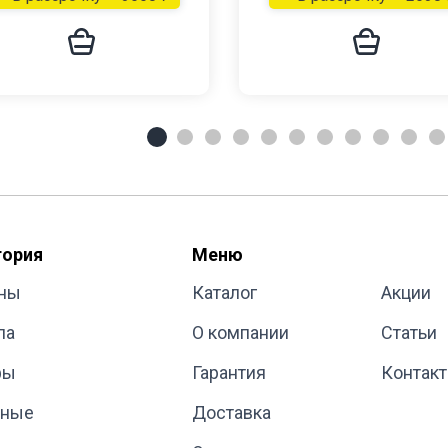
гория
Меню
ны
Каталог
Акции
ла
О компании
Статьи
фы
Гарантия
Контак
иные
Доставка