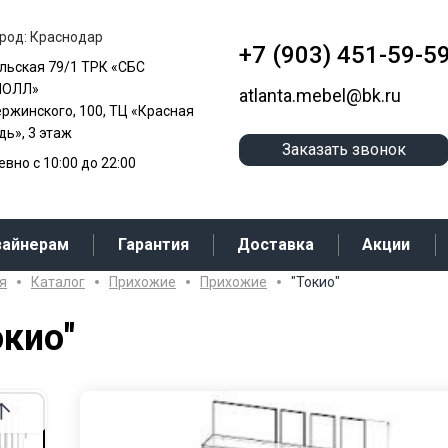
род: Краснодар
+7 (903) 451-59-5
альская 79/1 ТРК «СБС
МОЛЛ»
atlanta.mebel@bk.ru
ержинского, 100, ТЦ «Красная
ь», 3 этаж
Заказать звонок
вно с 10:00 до 22:00
зайнерам
Гарантия
Доставка
Акции
я
Каталог
Прихожие
Прихожие
"Токио"
окио"