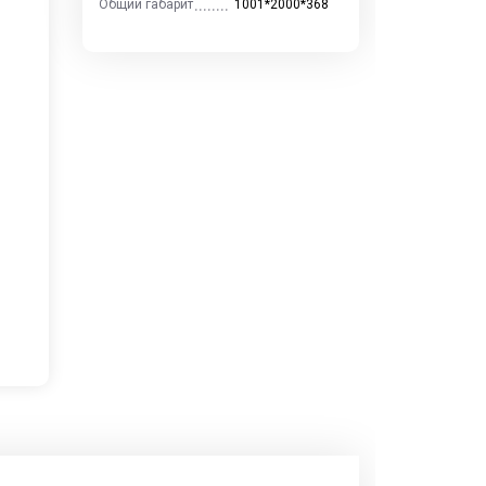
Общий габарит
1001*2000*368