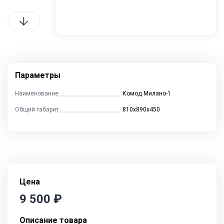
Контакты
Отзывы
Гостиные
Кухни
Столы и стулья
Параметры
Наименование
Комод Милано-1
Общий габарит
810х890х450
Cпальни
Детские
Прихожие
Цена
9 500
₽
Описание товара