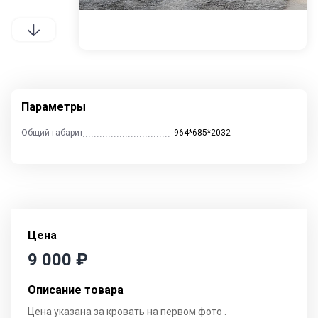
Контакты
Отзывы
Гостиные
Кухни
Столы и стулья
Параметры
Общий габарит
964*685*2032
Cпальни
Детские
Прихожие
Цена
9 000
₽
Описание товара
Цена указана за кровать на первом фото .