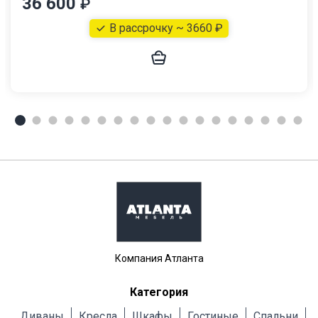
36 600
₽
В рассрочку ~ 3660 ₽
Компания Атланта
Категория
Диваны
Кресла
Шкафы
Гостиные
Cпальни