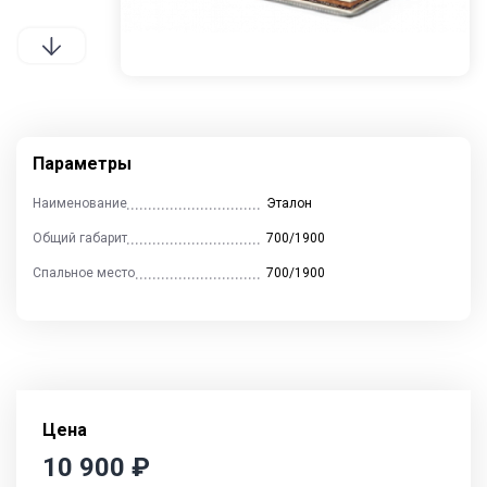
Контакты
Отзывы
Гостиные
Кухни
Столы и стулья
Параметры
Наименование
Эталон
Общий габарит
700/1900
Cпальни
Детские
Прихожие
Спальное место
700/1900
Цена
10 900
₽