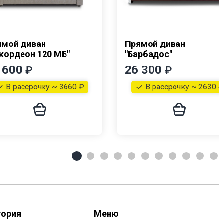
ямой диван
Прямой диван
кордеон 120 МБ"
"Барбадос"
 600
26 300
₽
₽
В рассрочку ~ 3660 ₽
В рассрочку ~ 2630
гория
Меню