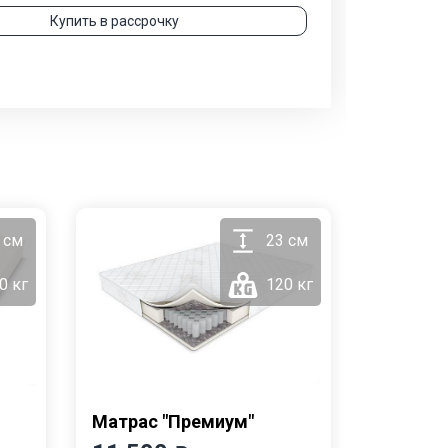
Купить в рассрочку
 см
23 см
0 кг
120 кг
Матрас "Премиум"
Матрас 