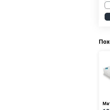
Кухни
Столы и стулья
Пох
Мат