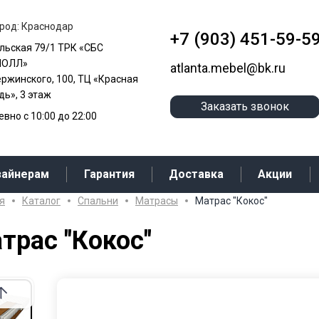
род: Краснодар
+7 (903) 451-59-5
альская 79/1 ТРК «СБС
МОЛЛ»
atlanta.mebel@bk.ru
ержинского, 100, ТЦ «Красная
ь», 3 этаж
Заказать звонок
вно с 10:00 до 22:00
зайнерам
Гарантия
Доставка
Акции
я
Каталог
Cпальни
Матрасы
Матрас "Кокос"
трас "Кокос"