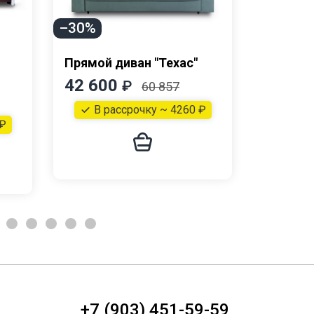
–30%
Прямой диван "Техас"
Прямой 
42 600
53 20
₽
60 857
В рассрочку ~ 4260 ₽
В р
 ₽
+7 (903) 451-59-59