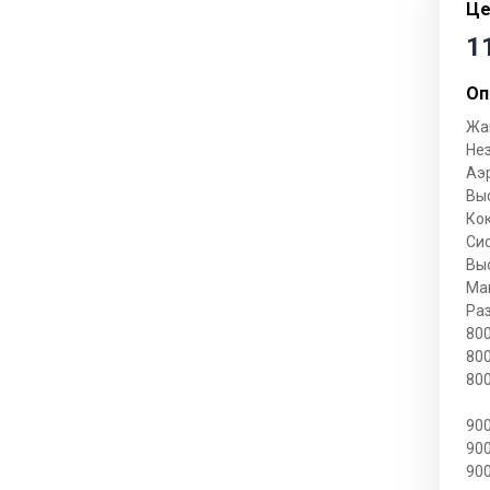
Це
Гостиные
1
Журнальные столики
Оп
Модульные системы
Жа
Стеллажи
Нез
Аэ
Тумбы под телевизор
Вы
Кок
Си
Cпальни
Выс
Мак
Кровати
Ра
80
Матрасы
80
80
Комоды
Наматрасники и топперы
90
90
Спальни модульные
90