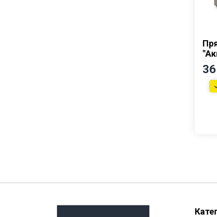
Пр
"Ак
36
Кате