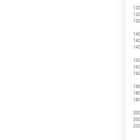
Тумбы
12
12
12
Детские
14
Детские кровати
14
14
Модульные детские
16
Столы письменные
16
16
Прихожие
18
18
Обувницы
18
Прихожие
20
20
20
Мебель для кухни