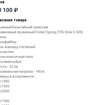
на
3 100
₽
исание товара
ъемный Бельгийский трикотаж.
ависимый пружинный Pocket Spring (TFK, блок S-500)
лок.
ллофайбер.
нь жаккард стеганный.
росистем.
сокоэластичная пена.
осовая койра .
ота ↕ 22 см.
симальная нагрузка - 140 кг.
змеры в ассортименте:
0/1900
0/1950
0/2000
0/1900