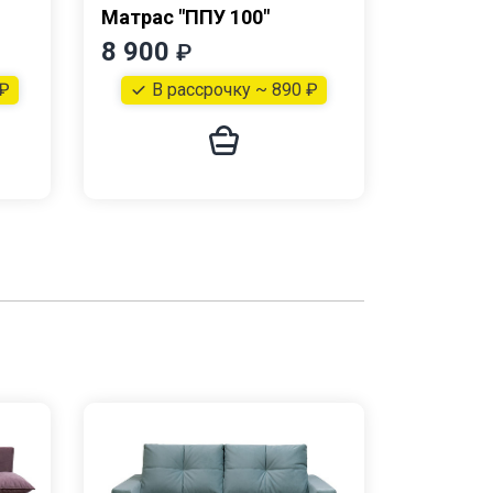
Матрас "ППУ 100"
Матрас 
8 900
11 50
₽
 ₽
В рассрочку ~ 890 ₽
В р