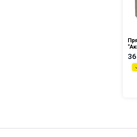
Пр
"Ак
36