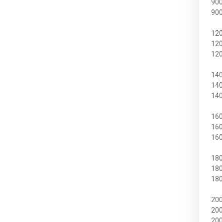
90
Тумбы
90
12
Детские
12
12
Детские кровати
14
Модульные детские
14
14
Столы письменные
16
16
Прихожие
16
Обувницы
18
18
Прихожие
18
20
20
Мебель для кухни
20