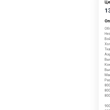
Це
Гостиные
1
Журнальные столики
Оп
Модульные системы
Об
Стеллажи
Нез
Вой
Тумбы под телевизор
Хо
Тка
Аэ
Cпальни
Вы
Кок
Кровати
Выс
Мак
Матрасы
Ра
80
Комоды
80
Наматрасники и топперы
80
Спальни модульные
90