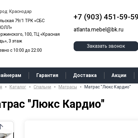
род: Краснодар
+7 (903) 451-59-5
альская 79/1 ТРК «СБС
МОЛЛ»
atlanta.mebel@bk.ru
ержинского, 100, ТЦ «Красная
ь», 3 этаж
Заказать звонок
вно с 10:00 до 22:00
зайнерам
Гарантия
Доставка
Акции
я
Каталог
Cпальни
Матрасы
Матрас "Люкс Кардио"
трас "Люкс Кардио"