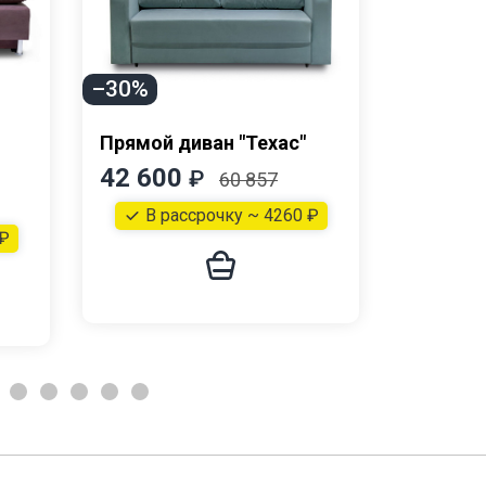
–30%
Прямой диван "Техас"
Прямой 
42 600
53 20
₽
60 857
В рассрочку ~ 4260 ₽
В р
 ₽