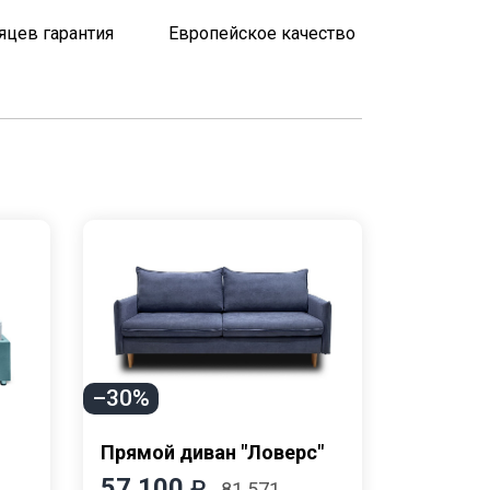
яцев гарантия
Европейское качество
–30%
Прямой диван "Ловерс"
57 100
43 30
₽
81 571