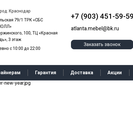
род: Краснодар
+7 (903) 451-59-5
альская 79/1 ТРК «СБС
МОЛЛ»
atlanta.mebel@bk.ru
ержинского, 100, ТЦ «Красная
ь», 3 этаж
Заказать звонок
вно с 10:00 до 22:00
зайнерам
Гарантия
Доставка
Акции