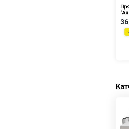
Пр
Кухни
"Ак
Столы и стулья
36
Кат