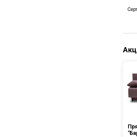
Гостиные
Сер
Журнальные столики
Модульные системы
Стеллажи
Акц
Тумбы под телевизор
Cпальни
Кровати
Матрасы
Комоды
Наматрасники и топперы
Пр
Спальни модульные
"Ба