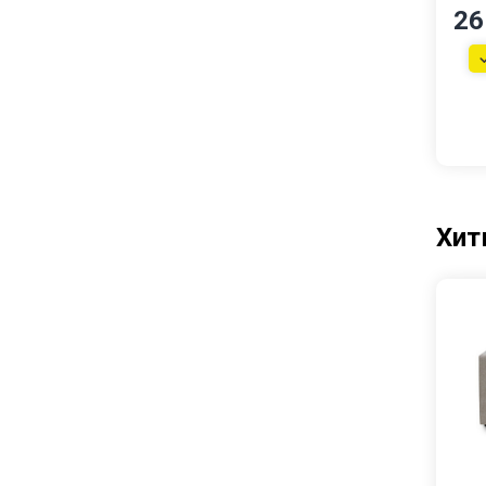
Тумбы
26
Детские
Детские кровати
Модульные детские
Столы письменные
Хит
Прихожие
Обувницы
Прихожие
Мебель для кухни