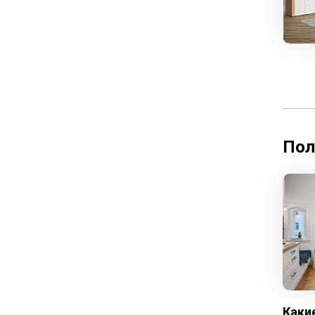
Пол
Каки