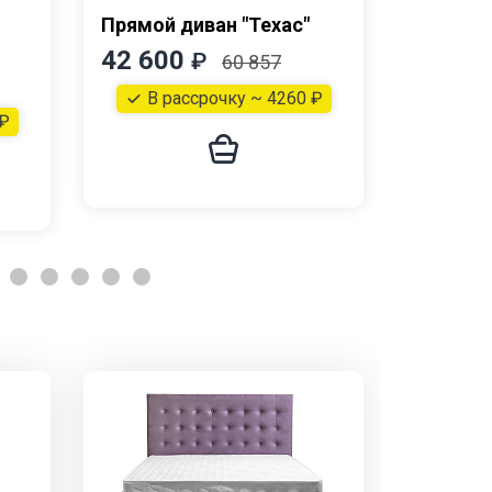
Прямой диван "Техас"
Прямой 
42 600
53 20
₽
60 857
В рассрочку ~ 4260 ₽
В р
 ₽